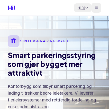
Hi!
🇳🇴
KONTOR & NÆRINGSBYGG
Smart parkeringsstyring
som gjør bygget mer
attraktivt
Kontorbygg som tilbyr smart parkering og
lading tiltrekker bedre leietakere. Vi leverer
flerleiersystemer med rettferdig fordeling og
enkel administrasjon.