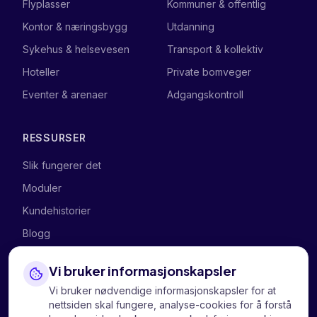
Flyplasser
Kommuner & offentlig
Kontor & næringsbygg
Utdanning
Sykehus & helsevesen
Transport & kollektiv
Hoteller
Private bomveger
Eventer & arenaer
Adgangskontroll
RESSURSER
Slik fungerer det
Moduler
Kundehistorier
Blogg
Vi bruker informasjonskapsler
SELSKAPET
Vi bruker nødvendige informasjonskapsler for at
Om oss
nettsiden skal fungere, analyse-cookies for å forstå