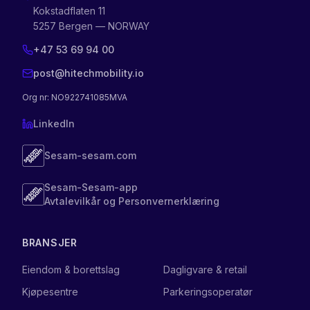
Kokstadflaten 11
5257 Bergen — NORWAY
+47 53 69 94 00
post@hitechmobility.io
Org nr
: NO922741085MVA
LinkedIn
Sesam-sesam.com
Sesam-Sesam-app
Avtalevilkår og Personvernerklæring
BRANSJER
Eiendom & borettslag
Dagligvare & retail
Kjøpesentre
Parkeringsoperatør