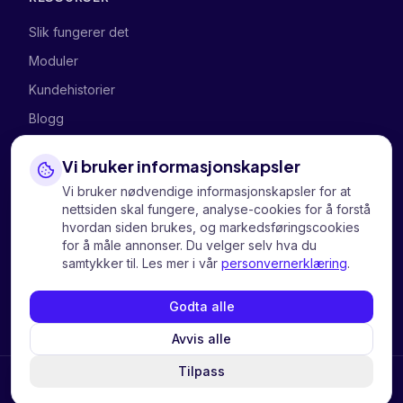
Slik fungerer det
Moduler
Kundehistorier
Blogg
Vi bruker informasjonskapsler
SELSKAPET
Vi bruker nødvendige informasjonskapsler for at
Om oss
nettsiden skal fungere, analyse-cookies for å forstå
hvordan siden brukes, og markedsføringscookies
Kontakt oss
for å måle annonser. Du velger selv hva du
samtykker til. Les mer i vår
personvernerklæring
.
Personvern
Informasjonskapsler
Godta alle
Avvis alle
Tilpass
Continue in English?
Switch to English
©
2026
Hi Tech Mobility AS.
Alle rettigheter reservert.