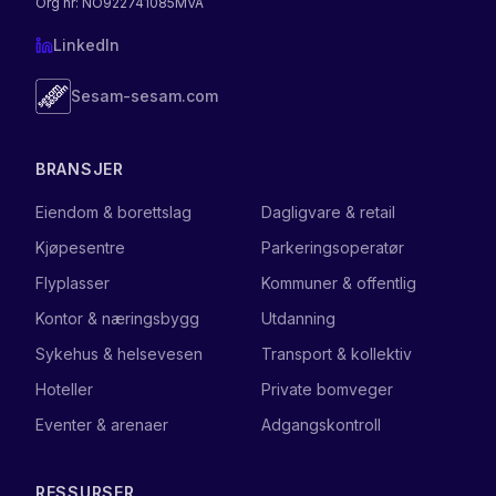
Org nr
: NO922741085MVA
LinkedIn
Sesam-sesam.com
BRANSJER
Eiendom & borettslag
Dagligvare & retail
Kjøpesentre
Parkeringsoperatør
Flyplasser
Kommuner & offentlig
Kontor & næringsbygg
Utdanning
Sykehus & helsevesen
Transport & kollektiv
Hoteller
Private bomveger
Eventer & arenaer
Adgangskontroll
RESSURSER