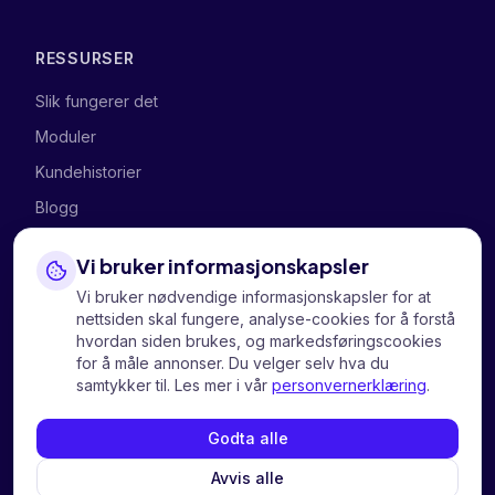
RESSURSER
Slik fungerer det
Moduler
Kundehistorier
Blogg
Vi bruker informasjonskapsler
SELSKAPET
Vi bruker nødvendige informasjonskapsler for at
Om oss
nettsiden skal fungere, analyse-cookies for å forstå
hvordan siden brukes, og markedsføringscookies
Kontakt oss
for å måle annonser. Du velger selv hva du
samtykker til. Les mer i vår
personvernerklæring
.
Personvern
Informasjonskapsler
Godta alle
Avvis alle