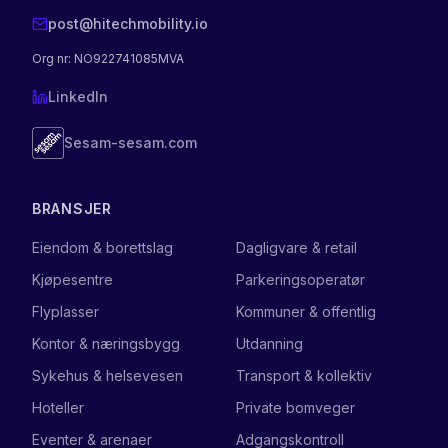
post@hitechmobility.io
Org nr
: NO922741085MVA
LinkedIn
Sesam-sesam.com
BRANSJER
Eiendom & borettslag
Dagligvare & retail
Kjøpesentre
Parkeringsoperatør
Flyplasser
Kommuner & offentlig
Kontor & næringsbygg
Utdanning
Sykehus & helsevesen
Transport & kollektiv
Hoteller
Private bomveger
Eventer & arenaer
Adgangskontroll