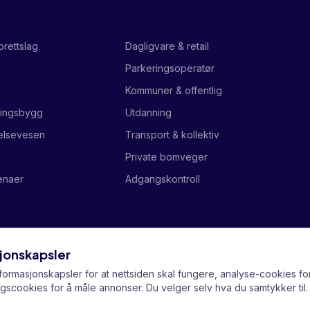
rettslag
Dagligvare & retail
Parkeringsoperatør
Kommuner & offentlig
ringsbygg
Utdanning
elsevesen
Transport & kollektiv
Private bomveger
enaer
Adgangskontroll
sjonskapsler
ormasjonskapsler for at nettsiden skal fungere, analyse-cookies fo
scookies for å måle annonser. Du velger selv hva du samtykker til. 