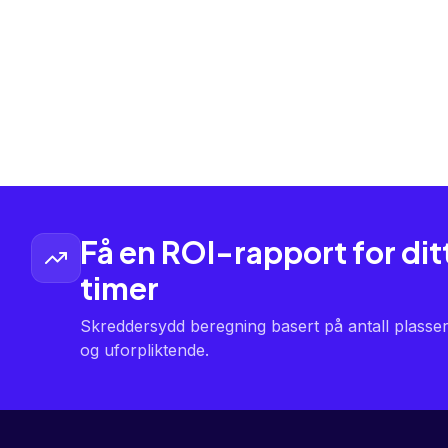
Få en ROI-rapport for dit
timer
Skreddersydd beregning basert på antall plasser
og uforpliktende.