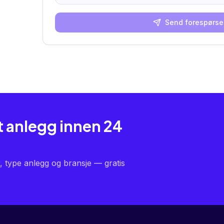
Send forespørse
t anlegg innen 24
, type anlegg og bransje — gratis