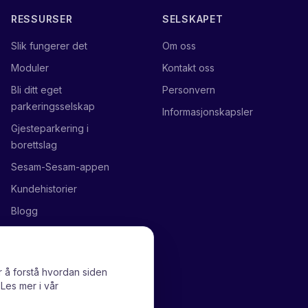
RESSURSER
SELSKAPET
Slik fungerer det
Om oss
Moduler
Kontakt oss
Bli ditt eget
Personvern
parkeringsselskap
Informasjonskapsler
Gjesteparkering i
borettslag
Sesam-Sesam-appen
Kundehistorier
Blogg
r å forstå hvordan siden
Les mer i vår