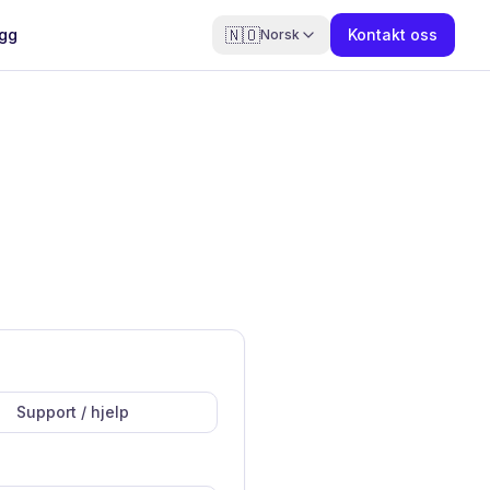
🇳🇴
gg
Kontakt oss
Norsk
Support / hjelp