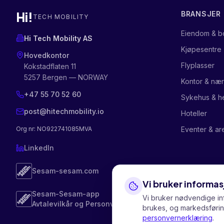
Hi!
BRANSJER
TECH MOBILITY
Eiendom & bo
Hi Tech Mobility AS
Kjøpesentre
Hovedkontor
Flyplasser
Kokstadflaten 11
5257 Bergen — NORWAY
Kontor & næ
+47 55 70 52 60
Sykehus & h
post@hitechmobility.io
Hoteller
Org nr
: NO922741085MVA
Eventer & ar
LinkedIn
Sesam-sesam.com
Vi bruker informa
Sesam-Sesam-app
Vi bruker nødvendige inf
Avtalevilkår og Personvernerklæring
brukes, og markedsføring
personvernerklæring
.