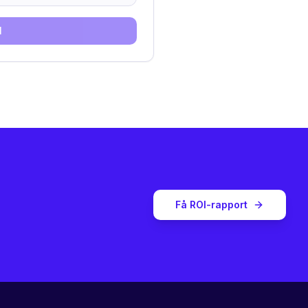
l
Få ROI-rapport