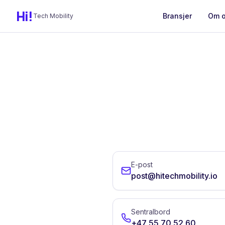
Hi!
Bransjer
Om 
Tech Mobility
E-post
post@hitechmobility.io
Sentralbord
+47 55 70 52 60