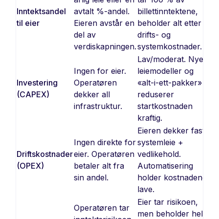
Inntektsandel
avtalt %-andel.
billettinntektene,
til eier
Eieren avstår en
beholder alt etter
del av
drifts- og
verdiskapningen.
systemkostnader.
Lav/moderat. Nye
Ingen for eier.
leiemodeller og
Investering
Operatøren
«alt-i-ett-pakker»
(CAPEX)
dekker all
reduserer
infrastruktur.
startkostnaden
kraftig.
Eieren dekker fast
Ingen direkte for
systemleie +
Driftskostnader
eier. Operatøren
vedlikehold.
(OPEX)
betaler alt fra
Automatisering
sin andel.
holder kostnadene
lave.
Eier tar risikoen,
Operatøren tar
men beholder hele