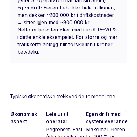
(etter at operatøren har tatt sin andel)
Egen drift:
Eieren beholder hele millionen,
men dekker ~200 000 kr i driftskostnader
→ sitter igjen med ~800 000 kr
Nettofortjenesten øker med rundt
15–20 %
i dette enkle eksempelet. For større og mer
trafikkerte anlegg blir forskjellen i kroner
betydelig.
Typiske økonomiske trekk ved de to modellene
Økonomisk
Leie ut til
Egen drift med
aspekt
operatør
systemleverandør
Begrenset. Fast
Maksimal. Eieren
årlig leie eller en
tar 100 % av