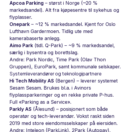
Apcoa Parking
– størst i Norge (~20 %
markedsandel). Alt fra kjøpesentre til sykehus og
flyplasser.
Onepark
– ~12 % markedsandel. Kjent for Oslo
Lufthavn Gardermoen. Tidlig ute med
kamerabaserte anlegg.
Aimo Park
(tidl. Q-Park) – ~9 % markedsandel,
særlig i bysentra og borettslag.
Andre: Park Nordic, Time Park (Olav Thon
Gruppen), EuroPark, samt kommunale selskaper.
Systemleverandører og teknologipartnere
Hi Tech Mobility AS
(Bergen) – leverer systemet
Sesam Sesam. Brukes bl.a. i Avinors
flyplassparkeringer og en rekke private P-hus.
Full «Parking as a Service».
Parkly AS
(Ålesund) – posisjonert som både
operatør og tech-leverandør. Vokst raskt siden
2019 med store eiendomsselskaper på eiersiden.
Andre: Inteleon (ParkLink), 2Park (Autopay),