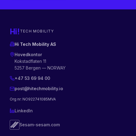
Hi!
TECH MOBILITY
Hi Tech Mobility AS
Hovedkontor
Kokstadflaten 11
5257 Bergen — NORWAY
+47 53 69 94 00
post@hitechmobility.io
Org nr
: NO922741085MVA
LinkedIn
Sesam-sesam.com