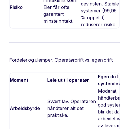
inntektsrisikoen.
gevinsten. Stabile
Risiko
Eier får ofte
systemer (99,95
garantert
% oppetid)
minsteinntekt.
reduserer risiko.
Fordeler og ulemper: Operatørdrift vs. egen drift
Egen drift me
Moment
Leie ut til operatør
systemlevera
Moderat, men
håndterbart. 
Svært lav. Operatøren
god systempa
Arbeidsbyrde
håndterer alt det
blir det daglig
praktiske.
arbeidet ivaret
av leverandør