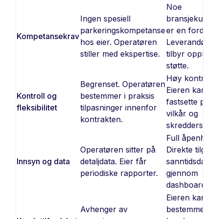
Noe
Ingen spesiell
bransjekunns
parkeringskompetanse
er en fordel.
Kompetansekrav
hos eier. Operatøren
Leverandøren
stiller med ekspertise.
tilbyr opplæri
støtte.
Høy kontroll.
Begrenset. Operatøren
Eieren kan frit
Kontroll og
bestemmer i praksis
fastsette prise
fleksibilitet
tilpasninger innenfor
vilkår og
kontrakten.
skreddersy til
Full åpenhet.
Operatøren sitter på
Direkte tilgang 
Innsyn og data
detaljdata. Eier får
sanntidsdata
periodiske rapporter.
gjennom
dashboard.
Eieren kan se
Avhenger av
bestemme en