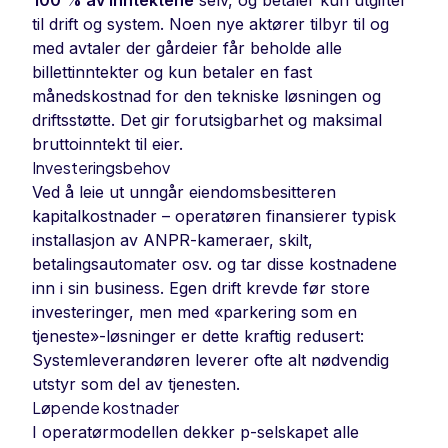
100 % av inntektene
selv, og betaler kun utgifter
til drift og system. Noen nye aktører tilbyr til og
med avtaler der gårdeier får beholde alle
billettinntekter og kun betaler en fast
månedskostnad for den tekniske løsningen og
driftsstøtte. Det gir forutsigbarhet og maksimal
bruttoinntekt til eier.
Investeringsbehov
Ved å leie ut unngår eiendomsbesitteren
kapitalkostnader – operatøren finansierer typisk
installasjon av ANPR-kameraer, skilt,
betalingsautomater osv. og tar disse kostnadene
inn i sin business. Egen drift krevde før store
investeringer, men med «parkering som en
tjeneste»-løsninger er dette kraftig redusert:
Systemleverandøren leverer ofte alt nødvendig
utstyr som del av tjenesten.
Løpende kostnader
I operatørmodellen dekker p-selskapet alle