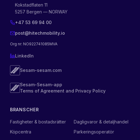
Kokstadflaten 11
5257 Bergen — NORWAY
+47 53 69 94 00
post@hitechmobility.io
Org nr
: NO922741085MVA
LinkedIn
Sesam-sesam.com
Sesam-Sesam-app
Terms of Agreement and Privacy Policy
BRANSCHER
Fastigheter & bostadsrätter
Dagligvaror & detaljhandel
Köpcentra
Parkeringsoperatör