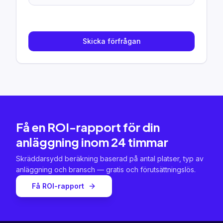
Skicka förfrågan
Få en ROI-rapport för din
anläggning inom 24 timmar
Skräddarsydd beräkning baserad på antal platser, typ av
anläggning och bransch — gratis och förutsättningslös.
Få ROI-rapport