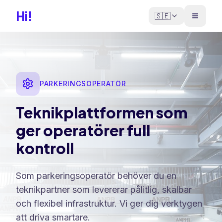
Hi!
🇸🇪
PARKERINGSOPERATÖR
Teknikplattformen som
ger operatörer full
kontroll
Som parkeringsoperatör behöver du en
teknikpartner som levererar pålitlig, skalbar
och flexibel infrastruktur. Vi ger dig verktygen
att driva smartare.