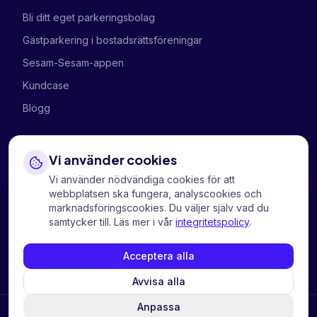
Bli ditt eget parkeringsbolag
Gästparkering i bostadsrättsföreningar
Sesam-Sesam-appen
Kundcase
Blogg
FÖRETAGET
Vi använder cookies
Om oss
Vi använder nödvändiga cookies för att
webbplatsen ska fungera, analyscookies och
Kontakta oss
marknadsföringscookies. Du väljer själv vad du
samtycker till. Läs mer i vår
integritetspolicy
.
Integritetspolicy
Informasjonskapsler
Acceptera alla
Avvisa alla
Anpassa
Continue in English?
Switch to English