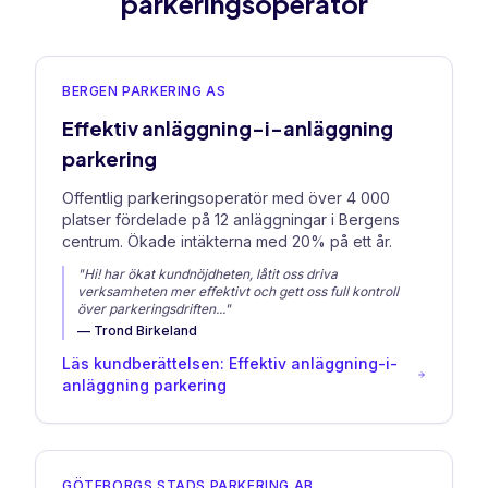
parkeringsoperatör
BERGEN PARKERING AS
Effektiv anläggning-i-anläggning
parkering
Offentlig parkeringsoperatör med över 4 000
platser fördelade på 12 anläggningar i Bergens
centrum. Ökade intäkterna med 20% på ett år.
"
Hi! har ökat kundnöjdheten, låtit oss driva
verksamheten mer effektivt och gett oss full kontroll
över parkeringsdriften
..."
—
Trond Birkeland
Läs kundberättelsen: Effektiv anläggning-i-
anläggning parkering
GÖTEBORGS STADS PARKERING AB