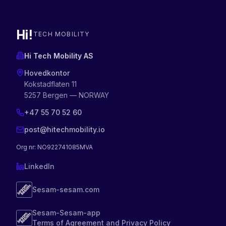
Hi!
TECH MOBILITY
Hi Tech Mobility AS
Hovedkontor
Kokstadflaten 11
5257 Bergen — NORWAY
+47 55 70 52 60
post@hitechmobility.io
Org nr
: NO922741085MVA
LinkedIn
Sesam-sesam.com
Sesam-Sesam-app
Terms of Agreement and Privacy Policy