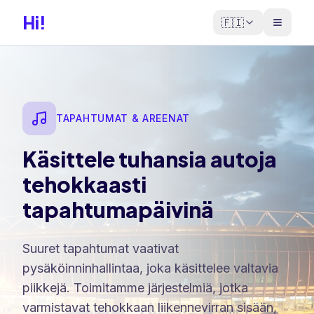
Hi!
🇫🇮
TAPAHTUMAT & AREENAT
Käsittele tuhansia autoja
tehokkaasti
tapahtumapäivinä
Suuret tapahtumat vaativat
pysäköinninhallintaa, joka käsittelee valtavia
piikkejä. Toimitamme järjestelmiä, jotka
varmistavat tehokkaan liikennevirran sisään,