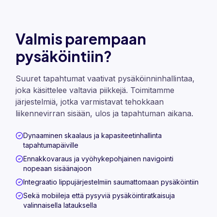
Valmis parempaan
pysäköintiin?
Suuret tapahtumat vaativat pysäköinninhallintaa,
joka käsittelee valtavia piikkejä. Toimitamme
järjestelmiä, jotka varmistavat tehokkaan
liikennevirran sisään, ulos ja tapahtuman aikana.
Dynaaminen skaalaus ja kapasiteetinhallinta
tapahtumapäiville
Ennakkovaraus ja vyöhykepohjainen navigointi
nopeaan sisäänajoon
Integraatio lippujärjestelmiin saumattomaan pysäköintiin
Sekä mobiileja että pysyviä pysäköintiratkaisuja
valinnaisella latauksella