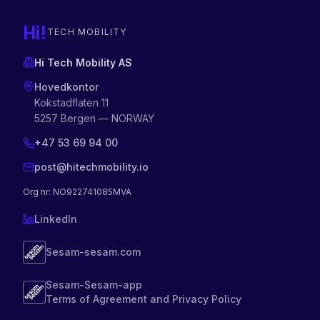
Hi!
TECH MOBILITY
Hi Tech Mobility AS
Hovedkontor
Kokstadflaten 11
5257 Bergen — NORWAY
+47 53 69 94 00
post@hitechmobility.io
Org nr
: NO922741085MVA
LinkedIn
Sesam-sesam.com
Sesam-Sesam-app
Terms of Agreement and Privacy Policy