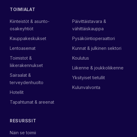
TOIMIALAT
Kiinteistöt & asunto-
Päivittäistavara &
osakeyhtiöt
vähittäiskauppa
Kauppakeskukset
Pysäköintioperaattori
Lentoasemat
Kunnat & julkinen sektori
Toimistot &
Koulutus
liikerakennukset
Liikenne & joukkoliikenne
Sairaalat &
Yksityiset tietullit
terveydenhuolto
Kulunvalvonta
Hotellit
Tapahtumat & areenat
RESURSSIT
Näin se toimii