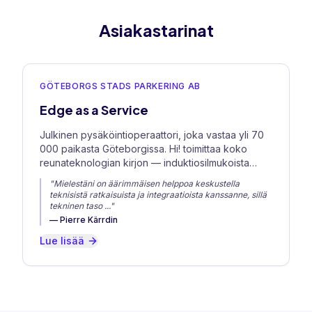
Asiakastarinat
GÖTEBORGS STADS PARKERING AB
Edge as a Service
Julkinen pysäköintioperaattori, joka vastaa yli 70
000 paikasta Göteborgissa. Hi! toimittaa koko
reunateknologian kirjon — induktiosilmukoista
yksittäispaikkasensoreihin.
"
Mielestäni on äärimmäisen helppoa keskustella
teknisistä ratkaisuista ja integraatioista kanssanne, sillä
tekninen taso
..."
—
Pierre Kärrdin
Lue lisää