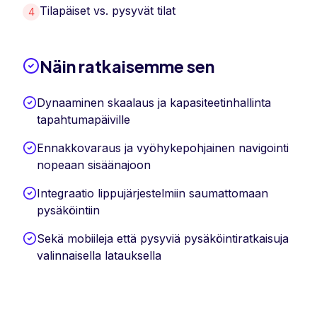
Tilapäiset vs. pysyvät tilat
4
Näin ratkaisemme sen
Dynaaminen skaalaus ja kapasiteetinhallinta
tapahtumapäiville
Ennakkovaraus ja vyöhykepohjainen navigointi
nopeaan sisäänajoon
Integraatio lippujärjestelmiin saumattomaan
pysäköintiin
Sekä mobiileja että pysyviä pysäköintiratkaisuja
valinnaisella latauksella