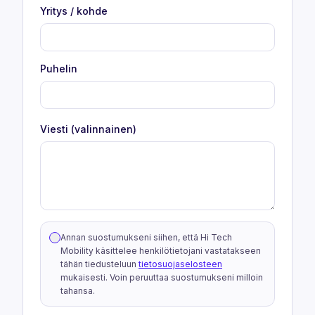
Yritys / kohde
Puhelin
Viesti (valinnainen)
Annan suostumukseni siihen, että Hi Tech
Mobility käsittelee henkilötietojani vastatakseen
tähän tiedusteluun
tietosuojaselosteen
mukaisesti. Voin peruuttaa suostumukseni milloin
tahansa.