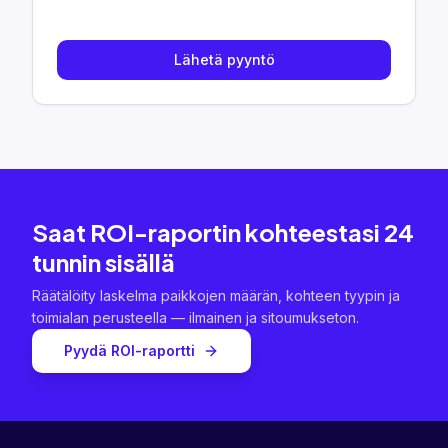
Lähetä pyyntö
Saat ROI-raportin kohteestasi 24
tunnin sisällä
Räätälöity laskelma paikkojen määrän, kohteen tyypin ja
toimialan perusteella — ilmainen ja sitoumukseton.
Pyydä ROI-raportti