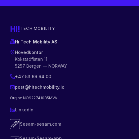
Hi!
TECH MOBILITY
Hi Tech Mobility AS
Hovedkontor
Kokstadflaten 11
5257 Bergen — NORWAY
+47 53 69 94 00
post@hitechmobility.io
Org nr
: NO922741085MVA
LinkedIn
Sesam-sesam.com
Sesam-Sesam-app