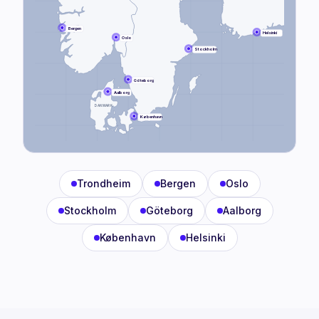
Bergen
Helsinki
Oslo
Stockholm
Göteborg
Aalborg
DANMARK
København
Trondheim
Bergen
Oslo
Stockholm
Göteborg
Aalborg
København
Helsinki