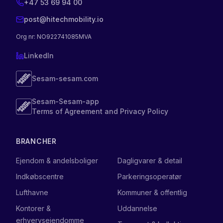
+47 53 69 94 00
post@hitechmobility.io
Org nr
: NO922741085MVA
LinkedIn
Sesam-sesam.com
Sesam-Sesam-app
Terms of Agreement and Privacy Policy
BRANCHER
Ejendom & andelsboliger
Dagligvarer & detail
Indkøbscentre
Parkeringsoperatør
Lufthavne
Kommuner & offentlig
Kontorer &
Uddannelse
erhvervsejendomme