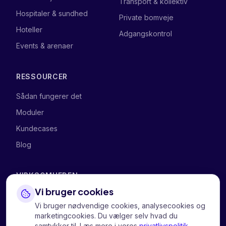
Transport & kollektiv
Hospitaler & sundhed
Private bomveje
Hoteller
Adgangskontrol
Events & arenaer
RESSOURCER
Sådan fungerer det
Moduler
Kundecases
Blog
VIRKSOMHEDEN
Vi bruger cookies
Om os
Vi bruger nødvendige cookies, analysecookies og
Kontakt os
marketingcookies. Du vælger selv hvad du
samtykker til. Læs mere i vores
privatlivspolitik
.