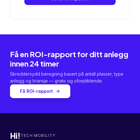
Få en ROI-rapport for ditt anlegg
innen 24 timer
Skreddersydd beregning basert på antall plasser, type
anlegg og bransje — gratis og uforpliktende.
Få ROI-rapport
Hi!
TECH MOBILITY