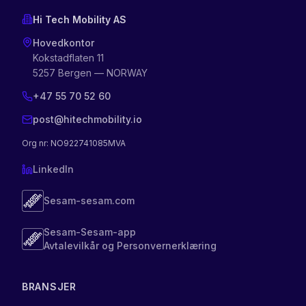
Hi Tech Mobility AS
Hovedkontor
Kokstadflaten 11
5257 Bergen — NORWAY
+47 55 70 52 60
post@hitechmobility.io
Org nr
: NO922741085MVA
LinkedIn
Sesam-sesam.com
Sesam-Sesam-app
Avtalevilkår og Personvernerklæring
BRANSJER