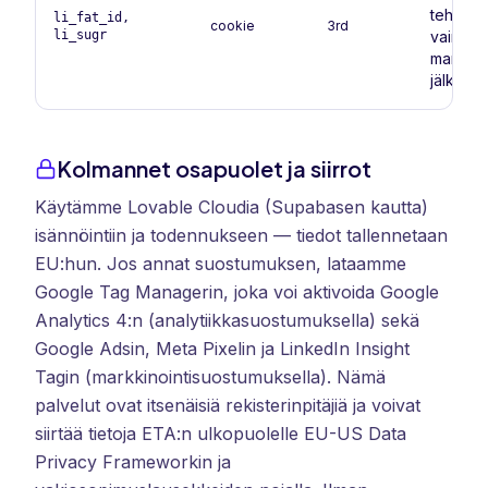
tehokku
li_fat_id,
cookie
3rd
li_sugr
vain
markkin
jälkeen.
Kolmannet osapuolet ja siirrot
Käytämme Lovable Cloudia (Supabasen kautta)
isännöintiin ja todennukseen — tiedot tallennetaan
EU:hun. Jos annat suostumuksen, lataamme
Google Tag Managerin, joka voi aktivoida Google
Analytics 4:n (analytiikkasuostumuksella) sekä
Google Adsin, Meta Pixelin ja LinkedIn Insight
Tagin (markkinointisuostumuksella). Nämä
palvelut ovat itsenäisiä rekisterinpitäjiä ja voivat
siirtää tietoja ETA:n ulkopuolelle EU-US Data
Privacy Frameworkin ja