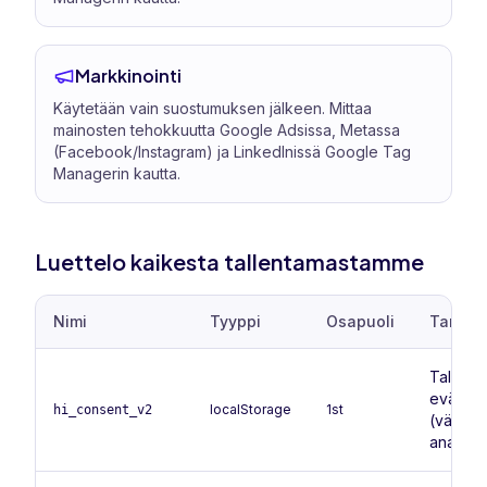
Markkinointi
Käytetään vain suostumuksen jälkeen. Mittaa
mainosten tehokkuutta Google Adsissa, Metassa
(Facebook/Instagram) ja LinkedInissä Google Tag
Managerin kautta.
Luettelo kaikesta tallentamastamme
Nimi
Tyyppi
Osapuoli
Tarkoit
Tallent
evästes
localStorage
1st
hi_consent_v2
(välttäm
analytii