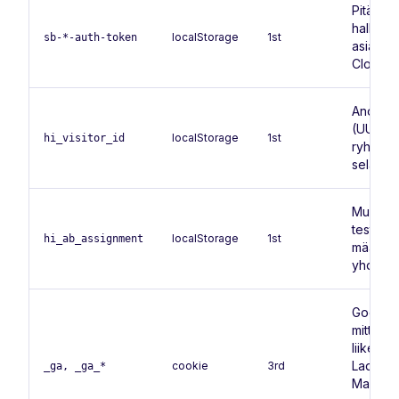
Pitää si
hallinta
localStorage
1st
sb-*-auth-token
asiakasp
Cloud /
Anonyym
(UUID), 
localStorage
1st
hi_visitor_id
ryhmitt
selaimen
Muistaa,
testivari
localStorage
1st
hi_ab_assignment
määrite
yhdenmu
Google 
mittaa s
liikente
Ladataa
cookie
3rd
_ga, _ga_*
Manager