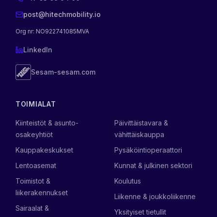
post@hitechmobility.io
Org nr
: NO922741085MVA
LinkedIn
Sesam-sesam.com
TOIMIALAT
Kiinteistöt & asunto-
Päivittäistavara &
osakeyhtiöt
vähittäiskauppa
Kauppakeskukset
Pysäköintioperaattori
Lentoasemat
Kunnat & julkinen sektori
Toimistot &
Koulutus
liikerakennukset
Liikenne & joukkoliikenne
Sairaalat &
Yksityiset tietullit