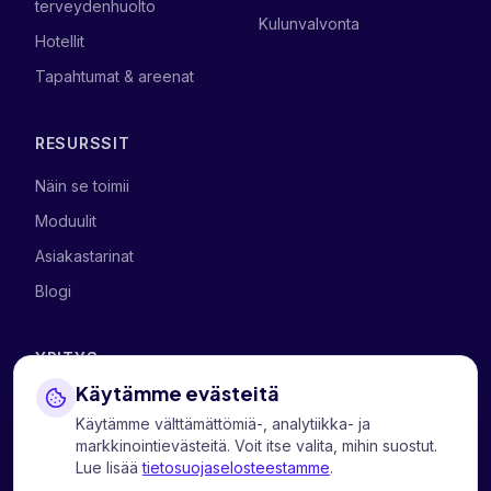
terveydenhuolto
Kulunvalvonta
Hotellit
Tapahtumat & areenat
RESURSSIT
Näin se toimii
Moduulit
Asiakastarinat
Blogi
YRITYS
Käytämme evästeitä
Meistä
Käytämme välttämättömiä-, analytiikka- ja
Ota yhteyttä
markkinointievästeitä. Voit itse valita, mihin suostut.
Lue lisää
tietosuojaselosteestamme
.
Personvern