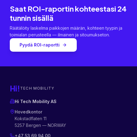
Saat ROI-raportin kohteestasi 24
tunnin sisällä
Räätälöity laskelma paikkojen määrän, kohteen tyypin ja
toimialan perusteella — ilmainen ja sitoumukseton.
Pyydä ROI-raportti
Hi!
TECH MOBILITY
Hi Tech Mobility AS
Hovedkontor
Kokstadflaten 11
5257 Bergen — NORWAY
+47 53 69 94 00